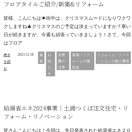
フロアタイルご紹介/新築&リフォーム
皆様、こんにちは☀街中は、クリスマスムードになりワクワ
クしますね🎄クリスマスのご予定は決まっていますか？寒い
日が続きますが、今週も頑張っていきましょう！さて、今回
はフロア
続き
最
お
従業
新築・リフ
リフォーム・リノベ
2023.12.18
新
知
員の
ォームの補
ーションの施工事例
を読
ら
日常
助金
む
せ
給湯省エネ2024事業｜土浦つくば注文住宅・リ
フォーム・リノベーション
皆さんこんにちは！今回は、先日発表された給湯省エネ２０