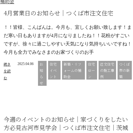
の補助金
4月営業日のお知らせ｜つくば市注文住宅
！！皆様、こんばんは。今月も、宜しくお願い致します！ま
だ寒い日もありますが4月になりましたね！！花粉がすごい
ですが、徐々に過ごしやすい天気になり気持ちいいですね！
今月も全力でみなさまのお家づくりのお手
続き
お
住宅
新築・リフ
住宅
注文住宅
つくば
2025.04.06
知
イベ
ォームの補
ロー
の施工事
市の新
を読
ら
ント
助金
ン
例
築
む
せ
今週のイベントのお知らせ｜家づくりをしたい
方必見古河市見学会｜つくば市注文住宅｜茨城