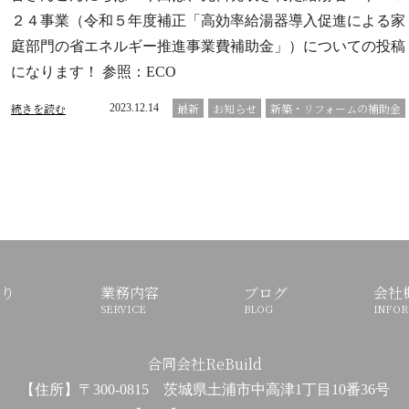
２４事業（令和５年度補正「高効率給湯器導入促進による家
庭部門の省エネルギー推進事業費補助金」）についての投稿
になります！ 参照：ECO
続きを読む
最新
お知らせ
新築・リフォームの補助金
2023.12.14
り
業務内容
ブログ
会社
SERVICE
BLOG
INFO
合同会社ReBuild
【住所】〒300-0815 茨城県土浦市中高津1丁目10番36号