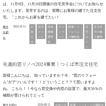
は、11月9日、11月10日開催の住宅見学会についてお知らせ
いたします。見学するのは、実際にお客様の建てた注文住
宅。「これからお家を建てたい！
続き
お
住宅
完成
キャ
新築・リ
住
注文住
2024.10.11
知
イベ
現場
ンペ
フォーム
宅
宅の施
を読
ら
ント
見学
ーン
の補助金
ロ
工事例
む
せ
会
ー
ン
先進的窓リノベ2024事業｜つくば市注文住宅
皆様こんにちは。 知っていますか？今、”窓のリフォー
ム”がアツいんです！！どういうこと？？て思いますよ
ね。 こちら！！今なら窓交換や内窓の設置で、最大50％の
補助が受けられてとって
続きを読む
お知らせ
新築・リフォームの補助金
2024.08.11