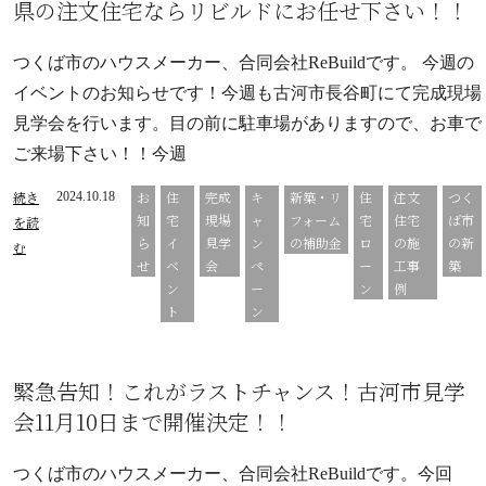
県の注文住宅ならリビルドにお任せ下さい！！
つくば市のハウスメーカー、合同会社ReBuildです。 今週の
イベントのお知らせです！今週も古河市長谷町にて完成現場
見学会を行います。目の前に駐車場がありますので、お車で
ご来場下さい！！今週
続き
お
住
完成
キ
新築・リ
住
注文
つく
2024.10.18
知
宅
現場
ャ
フォーム
宅
住宅
ば市
を読
ら
イ
見学
ン
の補助金
ロ
の施
の新
む
せ
ベ
会
ペ
ー
工事
築
ン
ー
ン
例
ト
ン
緊急告知！これがラストチャンス！古河市見学
会11月10日まで開催決定！！
つくば市のハウスメーカー、合同会社ReBuildです。今回